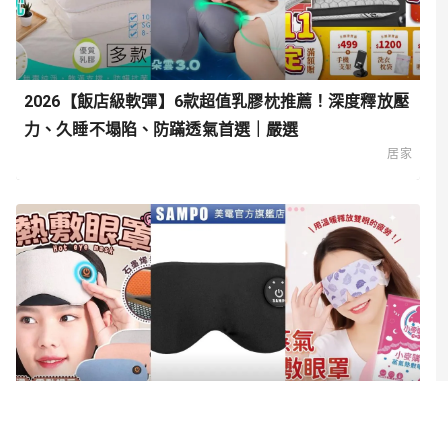
2026【飯店級軟彈】6款超值乳膠枕推薦！深度釋放壓
力、久睡不塌陷、防蹣透氣首選｜嚴選
居家
2026【拯救疲勞雙眼】6款超值蒸氣熱敷眼罩推薦！上