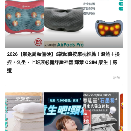
2026【擊退肩頸僵硬】6款超值按摩枕推薦！溫熱＋揉
捏，久坐、上班族必備舒壓神器 輝葉 OSIM 康生｜嚴
選
居家