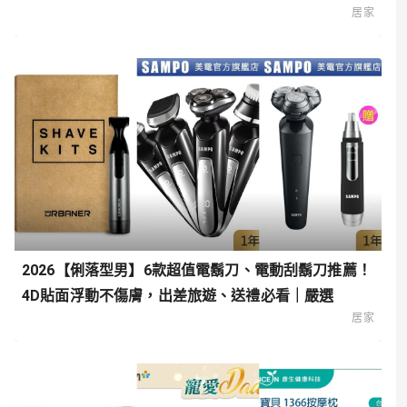
居家
2026【俐落型男】6款超值電鬍刀、電動刮鬍刀推薦！
4D貼面浮動不傷膚，出差旅遊、送禮必看｜嚴選
居家