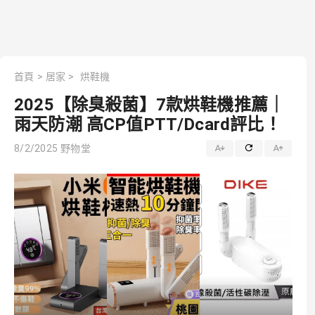
首頁
>
居家
>
烘鞋機
2025【除臭殺菌】7款烘鞋機推薦｜
雨天防潮 高CP值PTT/Dcard評比！
8/2/2025
野物堂