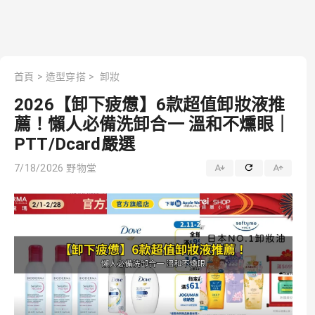
首頁
>
造型穿搭
>
卸妝
2026【卸下疲憊】6款超值卸妝液推
薦！懶人必備洗卸合一 溫和不燻眼｜
PTT/Dcard嚴選
7/18/2026
野物堂