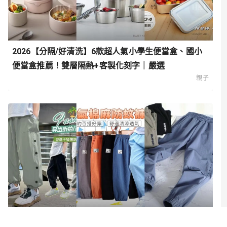
2026【分隔/好清洗】6款超人氣小學生便當盒、國小
便當盒推薦！雙層隔熱+客製化刻字｜嚴選
親子
2026【跑跳超自在】9款超人氣男童防蚊褲推薦！透氣