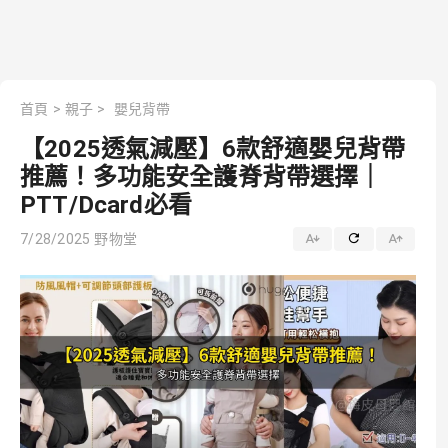
首頁
>
親子
>
嬰兒背帶
【2025透氣減壓】6款舒適嬰兒背帶
推薦！多功能安全護脊背帶選擇｜
PTT/Dcard必看
7/28/2025
野物堂