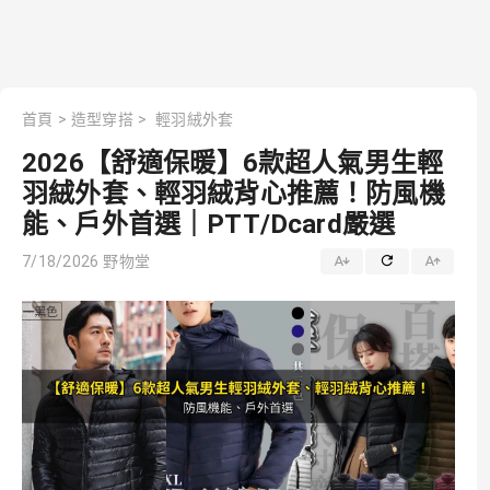
首頁
>
造型穿搭
>
輕羽絨外套
2026【舒適保暖】6款超人氣男生輕
羽絨外套、輕羽絨背心推薦！防風機
能、戶外首選｜PTT/Dcard嚴選
7/18/2026
野物堂