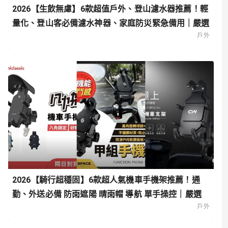
2026【生飲無慮】6款超值戶外、登山濾水器推薦！輕
量化、登山客必備濾水神器、家庭防災緊急備用｜嚴選
戶外
2026【騎行超穩固】6款超人氣機車手機架推薦！通
勤、外送必備 防雨遮陽 晴雨帽 導航 單手操控｜嚴選
戶外