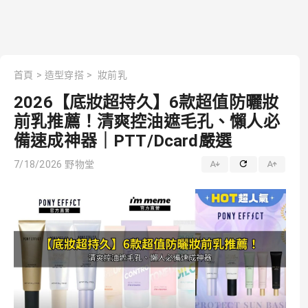
首頁
>
造型穿搭
>
妝前乳
2026【底妝超持久】6款超值防曬妝
前乳推薦！清爽控油遮毛孔、懶人必
備速成神器｜PTT/Dcard嚴選
7/18/2026
野物堂