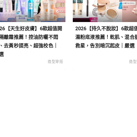
026【天生好皮膚】6款超值開
2026【持久不脫妝】6款超
隔離霜推薦！控油防曬不悶
濕粉底液推薦！乾肌、混合
、去黃秒提亮、超強校色｜
救星，告別暗沉起皮｜嚴選
選
造型穿搭
造型
類
搭