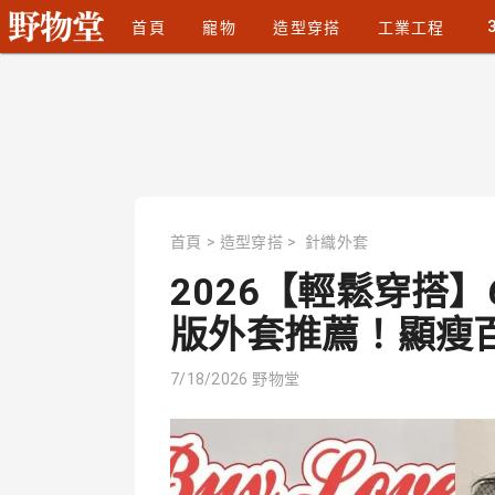
首頁
寵物
造型穿搭
工業工程
首頁
>
造型穿搭
>
針織外套
2026【輕鬆穿搭
版外套推薦！顯瘦百搭
7/18/2026
野物堂