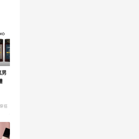
氣男
體
穿搭