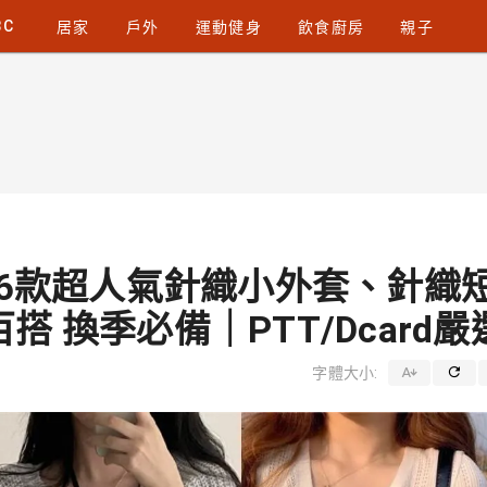
3C
居家
戶外
運動健身
飲食廚房
親子
】6款超人氣針織小外套、針織
 換季必備｜PTT/Dcard嚴
字體大小: