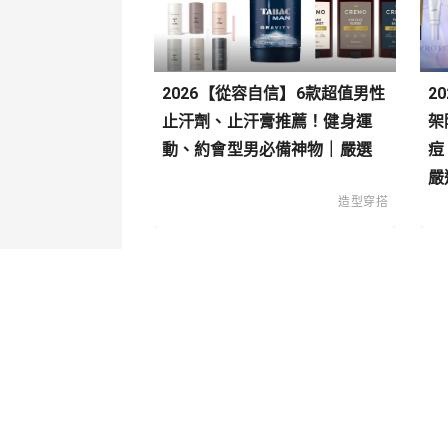
2026【從容自信】6款超值男性
2
止汗劑、止汗膏推薦！健身運
架
動、約會型男必備神物｜嚴選
痘
嚴
造型穿搭
關於我們
內容分
聯絡我們
寵物
造型穿