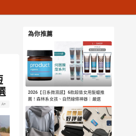
為你推薦
短
選
2026【日系微濕感】6款超值女用髮蠟推
薦！森林系女孩、自然線條神器｜嚴選