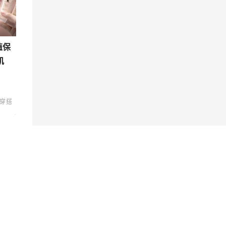
值保
肌
穿搭