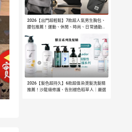
2026【出門超輕鬆】7款超人氣男生胸包、
腰包推薦！運動、休閒、時尚、日常通勤必
備 斜跨側背包 KANGOL｜嚴選
2026【髮色超持久】6款超值染燙髮洗髮精
推薦！沙龍級修護、告別褪色稻草人｜嚴選