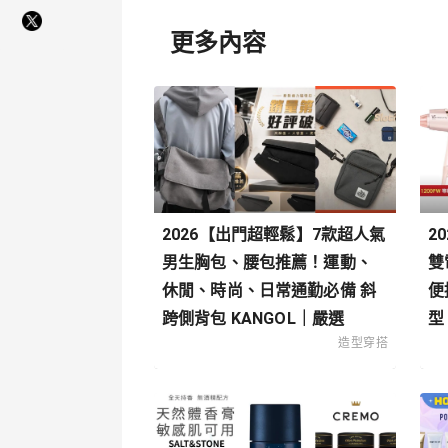
更多內容
2026【出門超輕鬆】7款超人氣
2
男生胸包、腰包推薦！運動、
雙
休閒、時尚、日常通勤必備 斜
便
跨側背包 KANGOL｜嚴選
型
造型穿搭