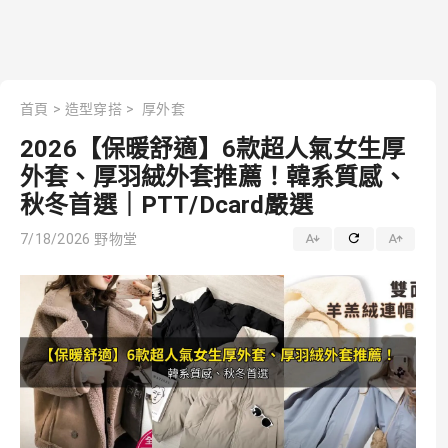
首頁
>
造型穿搭
>
厚外套
2026【保暖舒適】6款超人氣女生厚
外套、厚羽絨外套推薦！韓系質感、
秋冬首選｜PTT/Dcard嚴選
7/18/2026
野物堂