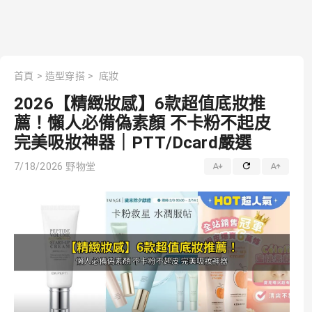
首頁
>
造型穿搭
>
底妝
2026【精緻妝感】6款超值底妝推
薦！懶人必備偽素顏 不卡粉不起皮
完美吸妝神器｜PTT/Dcard嚴選
7/18/2026
野物堂