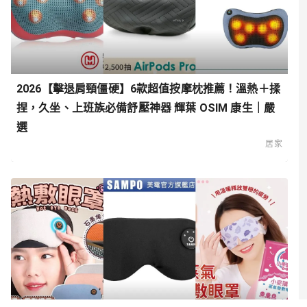
2026【擊退肩頸僵硬】6款超值按摩枕推薦！溫熱＋揉
捏，久坐、上班族必備舒壓神器 輝葉 OSIM 康生｜嚴
選
居家