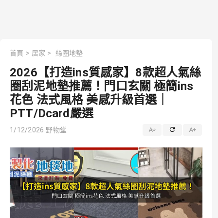
首頁
>
居家
>
絲圈地墊
2026【打造ins質感家】8款超人氣絲
圈刮泥地墊推薦！門口玄關 極簡ins
花色 法式風格 美感升級首選｜
PTT/Dcard嚴選
1/12/2026
野物堂