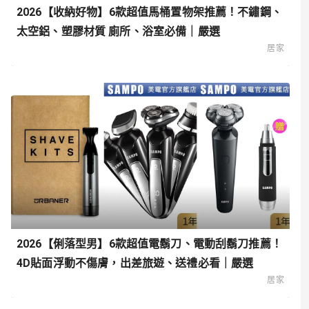
2026【收納好物】6款超值馬桶置物架推薦！不鏽鋼、
太空鋁、塑膠材質 廁所、浴室必備｜嚴選
居家
2026【俐落型男】6款超值電鬍刀、電動刮鬍刀推薦！
4D貼面浮動不傷膚，出差旅遊、送禮必看｜嚴選
居家