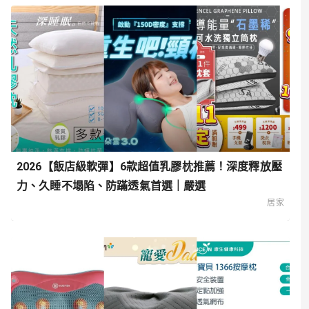
2026【飯店級軟彈】6款超值乳膠枕推薦！深度釋放壓
力、久睡不塌陷、防蹣透氣首選｜嚴選
居家