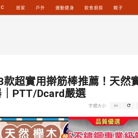
3C
居家
戶外
運動健身
飲食廚房
親子
】3款超實用擀筋棒推薦！天然
PTT/Dcard嚴選
字體大小: