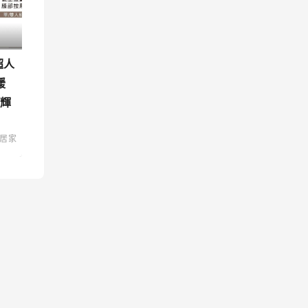
超人
緩
 輝
居家