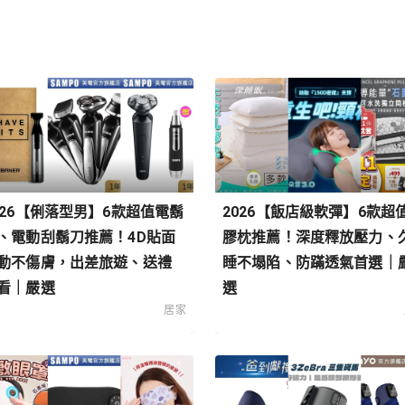
026【俐落型男】6款超值電鬍
2026【飯店級軟彈】6款超
、電動刮鬍刀推薦！4D貼面
膠枕推薦！深度釋放壓力、
動不傷膚，出差旅遊、送禮
睡不塌陷、防蹣透氣首選｜
看｜嚴選
選
居家