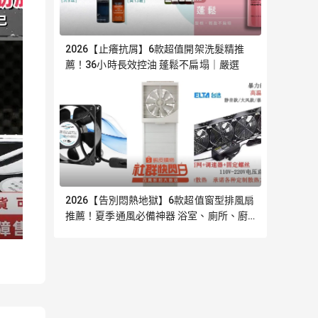
2026【止癢抗屑】6款超值開架洗髮精推
薦！36小時長效控油 蓬鬆不扁塌｜嚴選
2026【告別悶熱地獄】6款超值窗型排風扇
推薦！夏季通風必備神器 浴室、廁所、廚
房、陽台｜嚴選