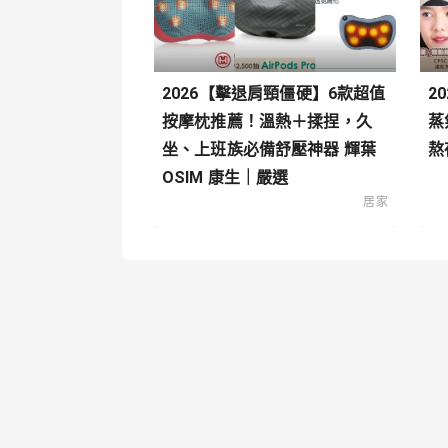
2026【擊退肩頸僵硬】6款超值
2
按摩枕推薦！溫熱＋揉捏，久
蒸
坐、上班族必備舒壓神器 輝葉
熬
OSIM 康生｜嚴選
居家