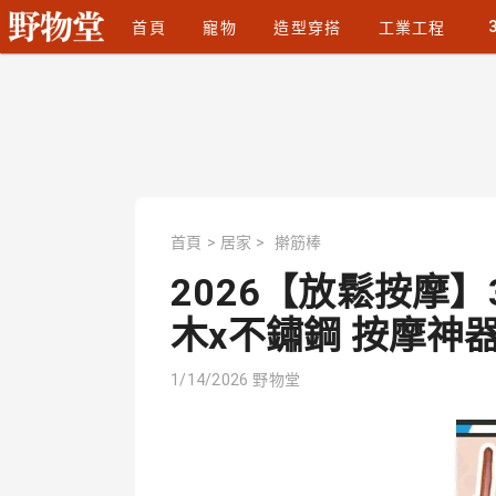
首頁
寵物
造型穿搭
工業工程
首頁
>
居家
>
擀筋棒
2026【放鬆按摩
木x不鏽鋼 按摩神器｜
1/14/2026
野物堂