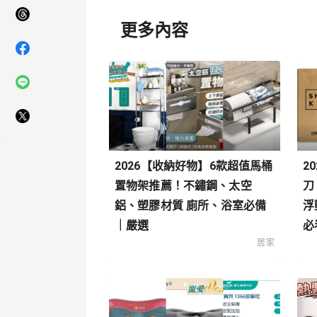
更多內容
2026【收納好物】6款超值馬桶
2
置物架推薦！不鏽鋼、太空
刀
鋁、塑膠材質 廁所、浴室必備
浮
｜嚴選
必
居家