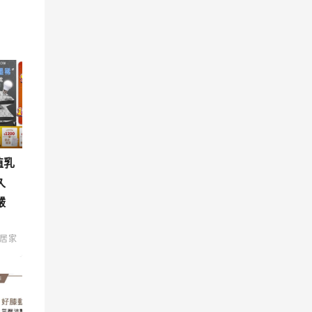
值乳
久
嚴
居家