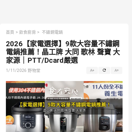
首頁
>
飲食廚房
>
不鏽鋼電鍋
2026【家電選擇】9款大容量不鏽鋼
電鍋推薦！晶工牌 大同 歌林 聲寶 大
家源｜PTT/Dcard嚴選
1/11/2026
野物堂