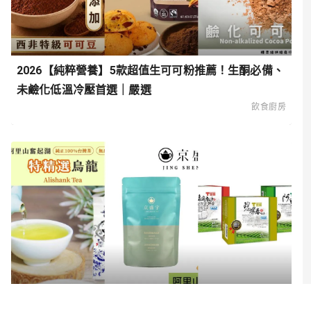
2026【純粹營養】5款超值生可可粉推薦！生酮必備、
未鹼化低溫冷壓首選｜嚴選
飲食廚房
2026【回甘韻味】6款超值台灣精品茶推薦！專業品牌