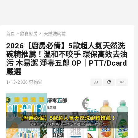
首頁
>
飲食廚房
>
天然洗碗精
2026【廚房必備】5款超人氣天然洗
碗精推薦！溫和不咬手 環保高效去油
污 木易潔 淨毒五郎 OP｜PTT/Dcard
嚴選
1/13/2026
野物堂