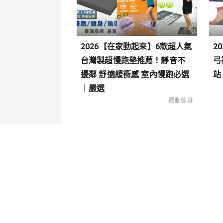
2026【在家動起來】6款超人氣
2
台灣製超慢跑墊推薦！靜音不
弓
擾鄰 舒適緩衝感 室內慢跑必選
站
｜嚴選
運動健身
關於我們
內容分
聯絡我們
寵物
造型穿