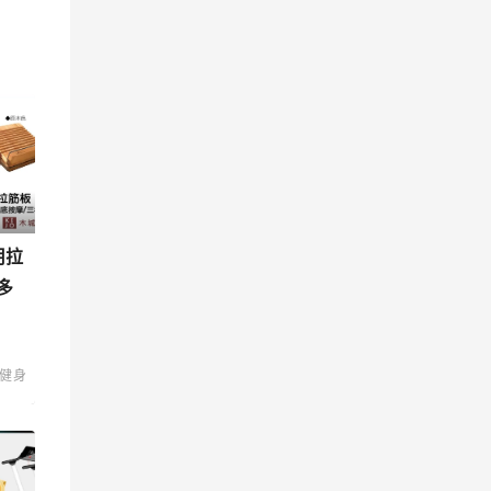
用拉
多
健身