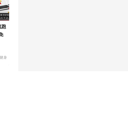
氣跑
免
健身