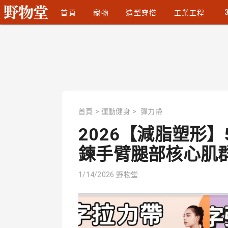
首頁
寵物
造型穿搭
工業工程
首頁
>
運動健身
>
彈力帶
2026【減脂塑形
鍊手臂腿部核心肌群｜
1/14/2026
野物堂