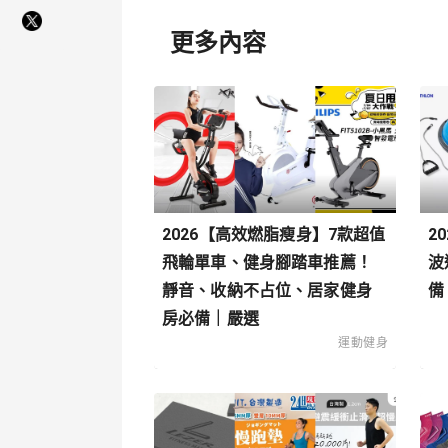
更多內容
2026【高效燃脂瘦身】7款超值
2
飛輪單車、健身腳踏車推薦！
波
靜音、收納不占位、居家健身
備
房必備｜嚴選
運動健身