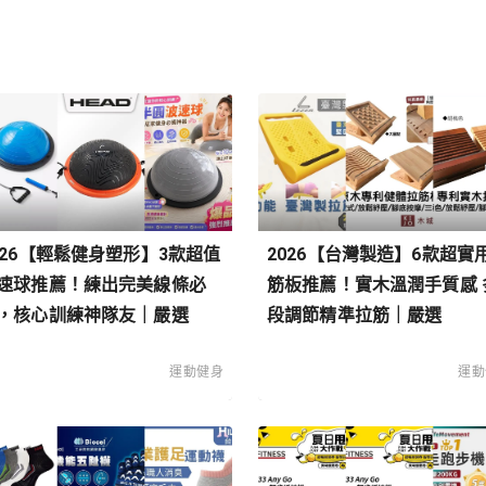
026【輕鬆健身塑形】3款超值
2026【台灣製造】6款超實
速球推薦！練出完美線條必
筋板推薦！實木溫潤手質感 
，核心訓練神隊友｜嚴選
段調節精準拉筋｜嚴選
運動健身
運動