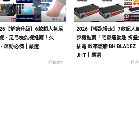
026【舒適升級】6款超人氣足
2026【輕跑慢走】7款超人
襪、足弓機能襪推薦！久
步機推薦！宅家運動趣 折疊
、運動必備｜嚴選
插電 效率燃脂 BH BLADEZ
JHT｜嚴選
運動健身
運動
類
搭