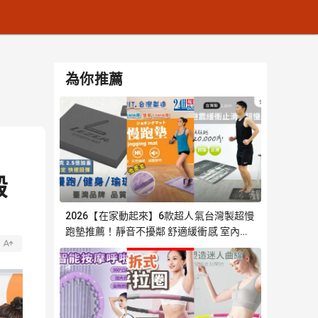
為你推薦
鍛
2026【在家動起來】6款超人氣台灣製超慢
跑墊推薦！靜音不擾鄰 舒適緩衝感 室內慢
跑必選｜嚴選