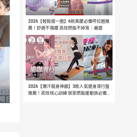
2026【輕鬆瘦一圈】6款美腰必備呼拉圈推
薦！舒適不傷腰 高效燃脂不掉落｜嚴選
2026【爆汗瘦身神器】3款人氣健身滑行盤
推薦！高效核心訓練 居家燃脂運動族必備
｜嚴選