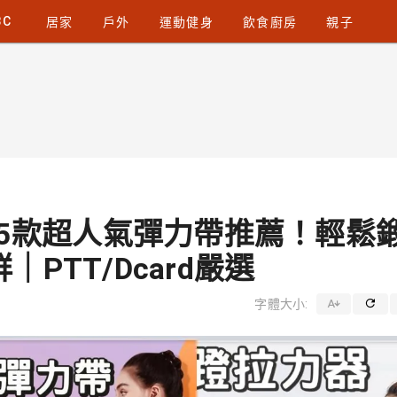
3C
居家
戶外
運動健身
飲食廚房
親子
】5款超人氣彈力帶推薦！輕鬆
PTT/Dcard嚴選
字體大小: