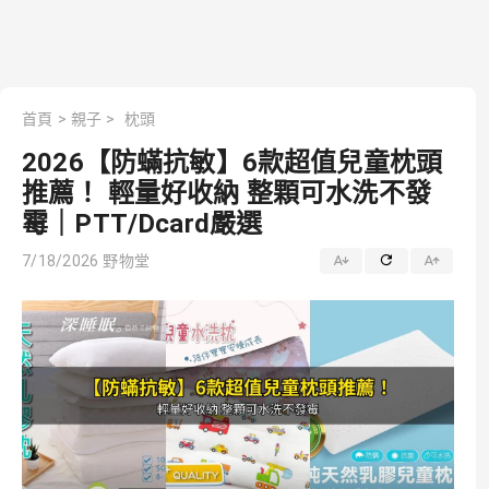
首頁
>
親子
>
枕頭
2026【防蟎抗敏】6款超值兒童枕頭
推薦！ 輕量好收納 整顆可水洗不發
霉｜PTT/Dcard嚴選
7/18/2026
野物堂