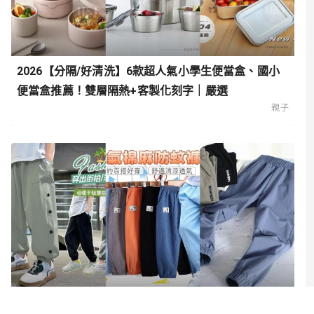
2026【分隔/好清洗】6款超人氣小學生便當盒、國小
便當盒推薦！雙層隔熱+客製化刻字｜嚴選
親子
2026【跑跳超自在】9款超人氣男童防蚊褲推薦！透氣