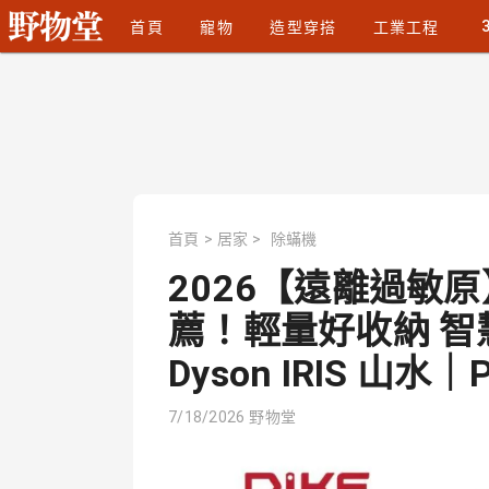
首頁
寵物
造型穿搭
工業工程
首頁
>
居家
>
除蟎機
2026【遠離過敏
薦！輕量好收納 智
Dyson IRIS 山水｜
7/18/2026
野物堂