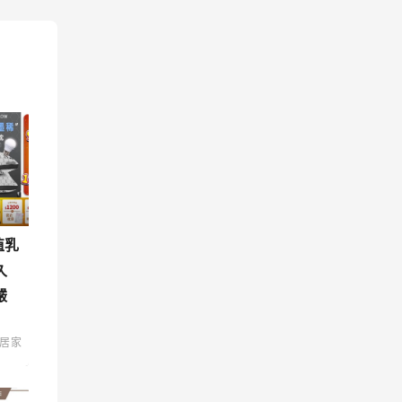
值乳
久
嚴
居家