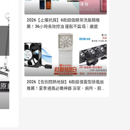
2026【止癢抗屑】6款超值開架洗髮精推
薦！36小時長效控油 蓬鬆不扁塌｜嚴選
2026【告別悶熱地獄】6款超值窗型排風扇
推薦！夏季通風必備神器 浴室、廁所、廚
房、陽台｜嚴選