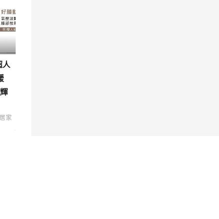
超人
緩
 輝
居家