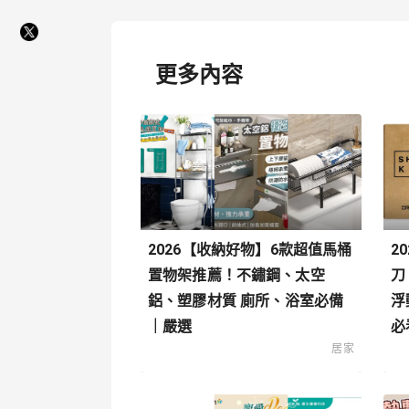
更多內容
2026【收納好物】6款超值馬桶
2
置物架推薦！不鏽鋼、太空
刀
鋁、塑膠材質 廁所、浴室必備
浮
｜嚴選
必
居家