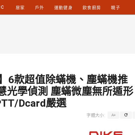
3C
居家
戶外
運動健身
飲食廚房
親子
原】6款超值除蟎機、塵蟎機推
慧光學偵測 塵蟎微塵無所遁形
PTT/Dcard嚴選
字體大小: