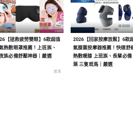
026【拯救疲勞雙眼】6款超值
2026【回家按摩放鬆】6款
氣熱敷眼罩推薦！上班族、
氣膝蓋按摩器推薦！快速舒
夜族必備舒壓神器｜嚴選
熱敷暖膝 上班族、長輩必備
葉 三隻斑馬｜嚴選
居家
類