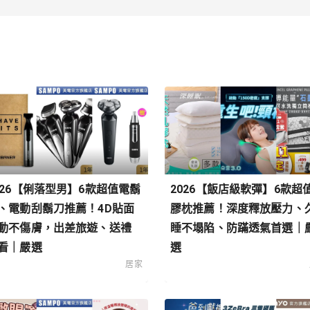
026【俐落型男】6款超值電鬍
2026【飯店級軟彈】6款超
、電動刮鬍刀推薦！4D貼面
膠枕推薦！深度釋放壓力、
動不傷膚，出差旅遊、送禮
睡不塌陷、防蹣透氣首選｜
看｜嚴選
選
居家