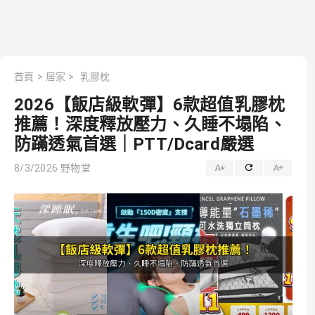
首頁
>
居家
>
乳膠枕
2026【飯店級軟彈】6款超值乳膠枕
推薦！深度釋放壓力、久睡不塌陷、
防蹣透氣首選｜PTT/Dcard嚴選
8/3/2026
野物堂