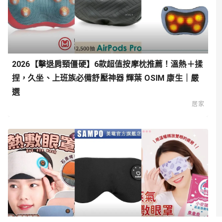
2026【擊退肩頸僵硬】6款超值按摩枕推薦！溫熱＋揉
捏，久坐、上班族必備舒壓神器 輝葉 OSIM 康生｜嚴
選
居家