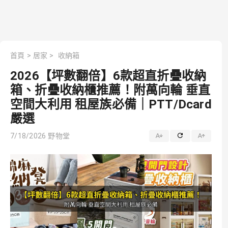
首頁
>
居家
>
收納箱
2026【坪數翻倍】6款超直折疊收納
箱、折疊收納櫃推薦！附萬向輪 垂直
空間大利用 租屋族必備｜PTT/Dcard
嚴選
7/18/2026
野物堂