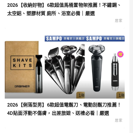
2026【收納好物】6款超值馬桶置物架推薦！不鏽鋼、
太空鋁、塑膠材質 廁所、浴室必備｜嚴選
居家
2026【俐落型男】6款超值電鬍刀、電動刮鬍刀推薦！
4D貼面浮動不傷膚，出差旅遊、送禮必看｜嚴選
居家