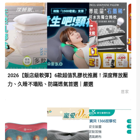
2026【飯店級軟彈】6款超值乳膠枕推薦！深度釋放壓
力、久睡不塌陷、防蹣透氣首選｜嚴選
居家