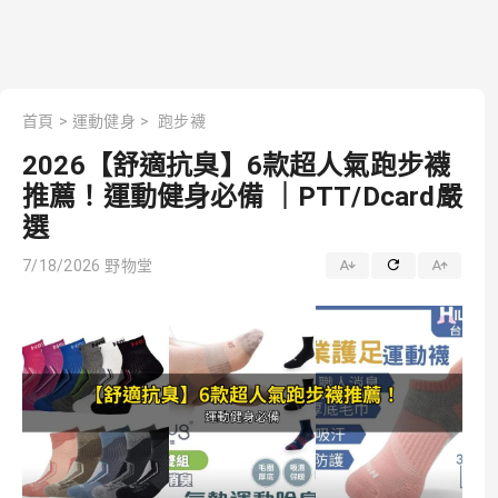
首頁
>
運動健身
>
跑步襪
2026【舒適抗臭】6款超人氣跑步襪
推薦！運動健身必備 ｜PTT/Dcard嚴
選
7/18/2026
野物堂