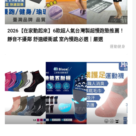
2026【在家動起來】6款超人氣台灣製超慢跑墊推薦！
靜音不擾鄰 舒適緩衝感 室內慢跑必選｜嚴選
運動健身
2026【舒適升級】6款超人氣足弓襪、足弓機能襪推