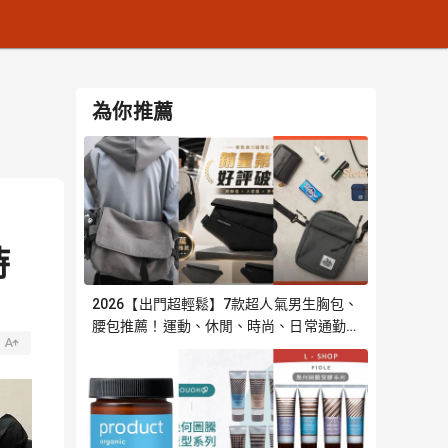
為你推薦
時
2026【出門超輕鬆】7款超人氣男生胸包、
腰包推薦！運動、休閒、時尚、日常通勤必
備 斜跨側背包 KANGOL｜嚴選