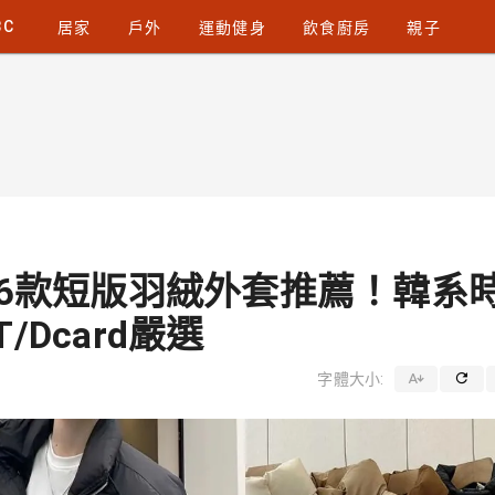
3C
居家
戶外
運動健身
飲食廚房
親子
】6款短版羽絨外套推薦！韓系
Dcard嚴選
字體大小: