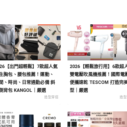
026【出門超輕鬆】7款超人氣
2026【輕鬆旅行用】6款超
生胸包、腰包推薦！運動、
雙電壓吹風機推薦！國際電
閒、時尚、日常通勤必備 斜
便攜速乾 TESCOM 打造完
側背包 KANGOL｜嚴選
型｜嚴選
造型穿搭
造型