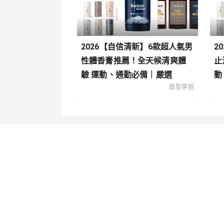
2026【自信清新】6款超人氣男
2
性體香膏推薦！全天候清爽體
止
驗 運動、通勤必備｜嚴選
動
造型穿搭
關於我們
內容分
聯絡我們
寵物
造型穿