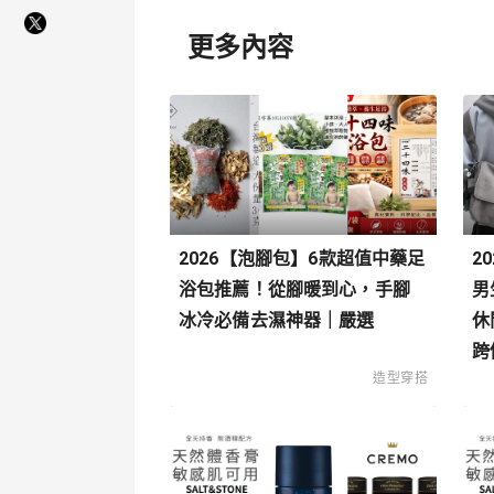
更多內容
2026【泡腳包】6款超值中藥足
2
浴包推薦！從腳暖到心，手腳
男
冰冷必備去濕神器｜嚴選
休
跨
造型穿搭