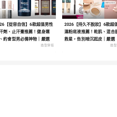
026【從容自信】6款超值男性
2026【持久不脫妝】6款超
汗劑、止汗膏推薦！健身運
濕粉底液推薦！乾肌、混合
、約會型男必備神物｜嚴選
救星，告別暗沉起皮｜嚴選
造型穿搭
造型
類
搭