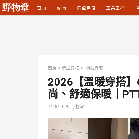
首頁
寵物
造型穿搭
工業工程
首頁
>
造型穿搭
>
羽絨外套
2026【溫暖穿搭
尚、舒適保暖｜PTT/
7/18/2026
野物堂