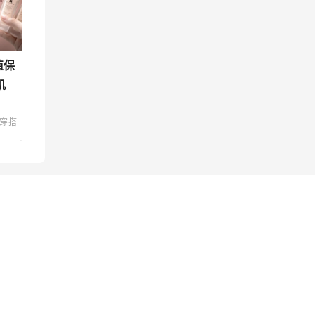
值保
肌
穿搭