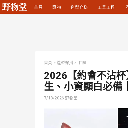
首頁
寵物
造型穿搭
工業工程
首頁
>
造型穿搭
>
口紅
2026【約會不沾
生、小資顯白必備｜P
7/18/2026
野物堂