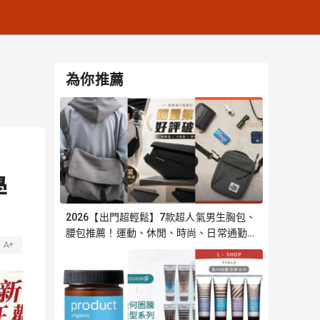
為你推薦
學
2026【出門超輕鬆】7款超人氣男生胸包、
腰包推薦！運動、休閒、時尚、日常通勤必
備 斜跨側背包 KANGOL｜嚴選