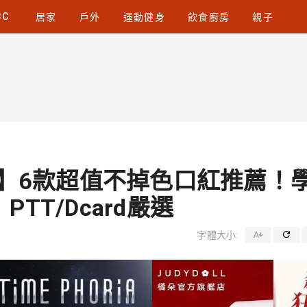
3C
居家
戶外
運動健身
飲食廚房
親子
杯】6款超值不掉色口紅推薦！
TT/Dcard嚴選
字體大小: