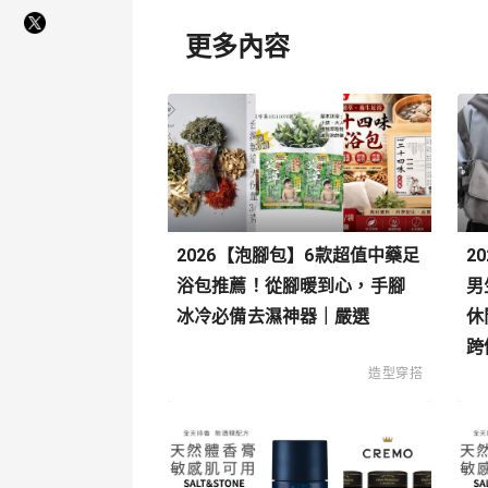
更多內容
2026【泡腳包】6款超值中藥足
2
浴包推薦！從腳暖到心，手腳
男
冰冷必備去濕神器｜嚴選
休
跨
造型穿搭