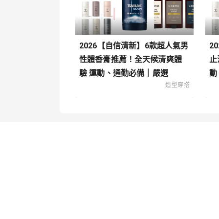
2026【自信清新】6款超人氣男
2
性體香膏推薦！全天候清爽體
止
驗 運動、通勤必備｜嚴選
動
造型穿搭
關於我們
內容分
聯絡我們
寵物
造型穿