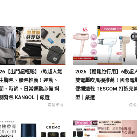
026【出門超輕鬆】7款超人氣
2026【輕鬆旅行用】6款超
生胸包、腰包推薦！運動、
雙電壓吹風機推薦！國際電
閒、時尚、日常通勤必備 斜
便攜速乾 TESCOM 打造完
側背包 KANGOL｜嚴選
型｜嚴選
造型穿搭
造型