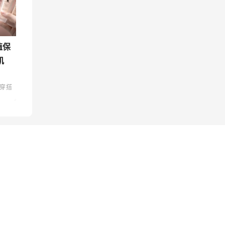
值保
肌
穿搭