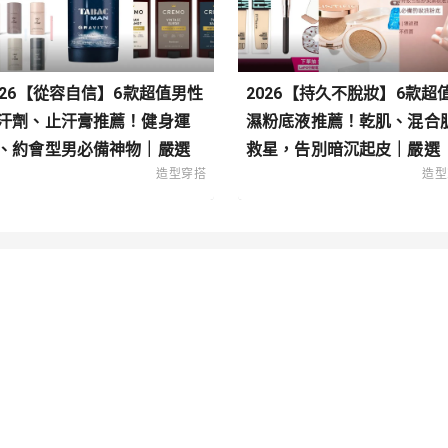
026【從容自信】6款超值男性
2026【持久不脫妝】6款超
汗劑、止汗膏推薦！健身運
濕粉底液推薦！乾肌、混合
、約會型男必備神物｜嚴選
救星，告別暗沉起皮｜嚴選
造型穿搭
造型
類
搭