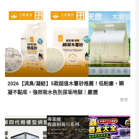
2026【消臭/凝結】5款超值木薯砂推薦！低粉塵，瞬
凝不黏底，強效吸水告別尿垢地獄｜嚴選
寵物