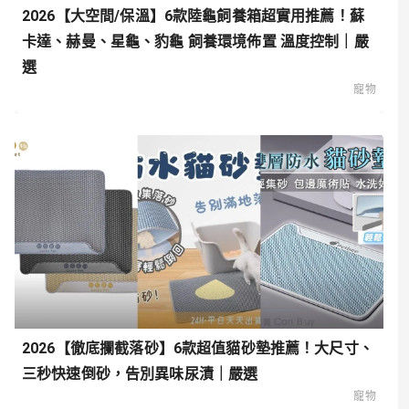
2026【大空間/保溫】6款陸龜飼養箱超實用推薦！蘇
卡達、赫曼、星龜、豹龜 飼養環境佈置 溫度控制｜嚴
選
寵物
2026【徹底攔截落砂】6款超值貓砂墊推薦！大尺寸、
三秒快速倒砂，告別異味尿漬｜嚴選
寵物