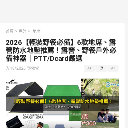
首頁
>
戶外
>
地席
2026【輕裝野餐必備】6款地席、露
營防水地墊推薦！露營、野餐戶外必
備神器｜PTT/Dcard嚴選
7/18/2026
野物堂