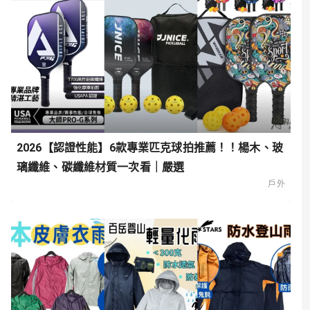
2026【認證性能】6款專業匹克球拍推薦！！楊木、玻
璃纖維、碳纖維材質一次看｜嚴選
戶外