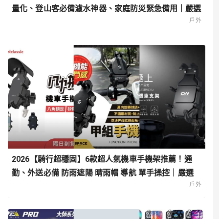
量化、登山客必備濾水神器、家庭防災緊急備用｜嚴選
戶外
2026【騎行超穩固】6款超人氣機車手機架推薦！通
勤、外送必備 防雨遮陽 晴雨帽 導航 單手操控｜嚴選
戶外