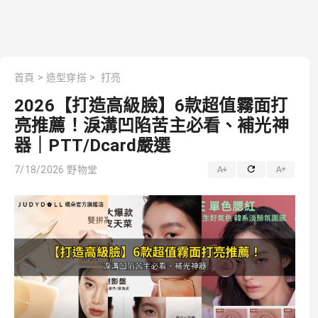
首頁
>
造型穿搭
>
打亮
2026【打造高級臉】6款超值霧面打
亮推薦！淚溝凹陷苦主必看、補光神
器｜PTT/Dcard嚴選
7/18/2026
野物堂